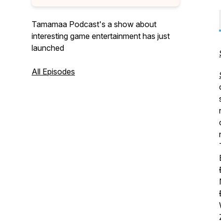
Tamamaa Podcast's a show about
interesting game entertainment has just
launched
All Episodes