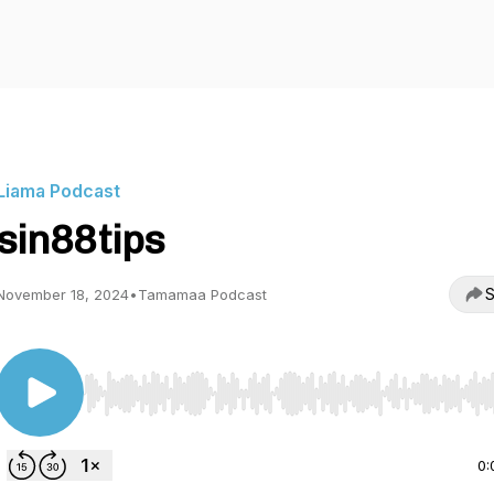
Liama Podcast
sin88tips
S
November 18, 2024
•
Tamamaa Podcast
Use Left/Right to seek, Home/End to jump to start o
0: