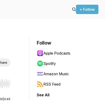
+ Follow
Follow
Apple Podcasts
hare
Spotify
Amazon Music
RSS Feed
r end. Hold shift to jump forward or backward.
See All
00
|
0:45