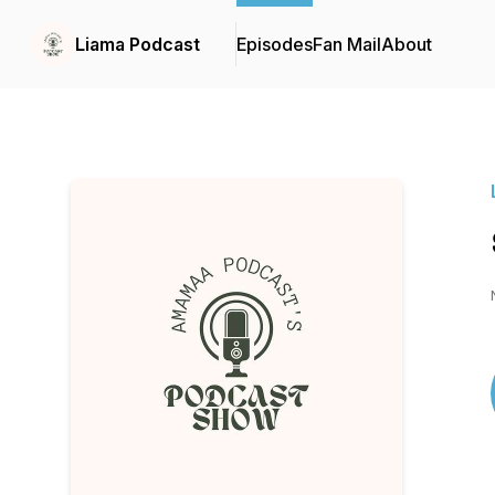
Liama Podcast
Episodes
Fan Mail
About