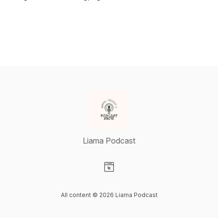
Liama Podcast
Visit our Website page
All content © 2026 Liama Podcast