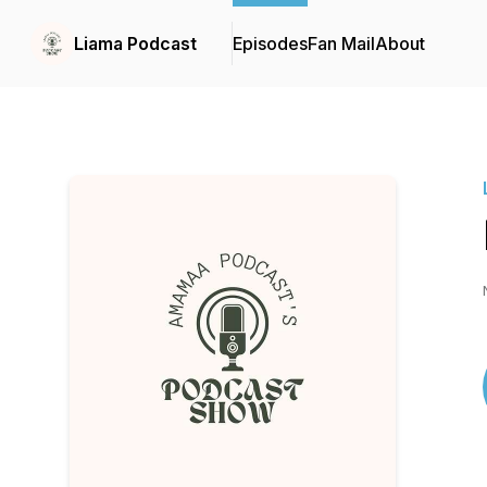
Liama Podcast
Episodes
Fan Mail
About