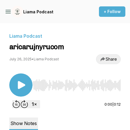
+ Follow
Liama Podcast
Liama Podcast
aricarujnyrucom
Share
July 26, 2025
•
Liama Podcast
Use Left/Right to seek, Home/End to jump to st
0:00
|
0:12
Show Notes