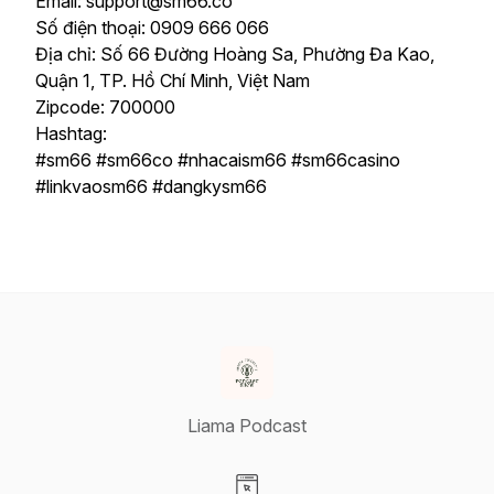
Email: support@sm66.co
Số điện thoại: 0909 666 066
Địa chỉ: Số 66 Đường Hoàng Sa, Phường Đa Kao,
Quận 1, TP. Hồ Chí Minh, Việt Nam
Zipcode: 700000
Hashtag:
#sm66 #sm66co #nhacaism66 #sm66casino
#linkvaosm66 #dangkysm66
Liama Podcast