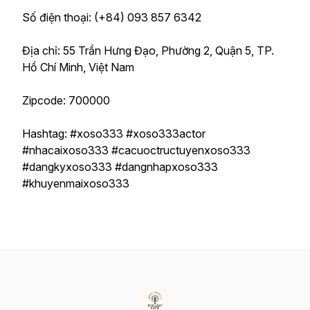
Số điện thoại: (+84) 093 857 6342
Địa chỉ: 55 Trần Hưng Đạo, Phường 2, Quận 5, TP.
Hồ Chí Minh, Việt Nam
Zipcode: 700000
Hashtag: #xoso333 #xoso333actor
#nhacaixoso333 #cacuoctructuyenxoso333
#dangkyxoso333 #dangnhapxoso333
#khuyenmaixoso333