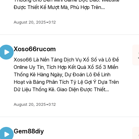
Được Thiết Kế Mượt Mà, Phù Hợp Trên...
August 20, 2025
•
0:12
Xoso66rucom
Xoso66 Là Nền Tảng Dịch Vụ Xổ Số và Lô Đề
Online Uy Tín, Tích Hợp Kết Quả Xổ Số 3 Miền
Thống Kê Hàng Ngày, Dự Đoán Lô Đề Linh
Hoạt và Bảng Phân Tích Tỷ Lệ Gợi Ý Dựa Trên
Dữ Liệu Thống Kê. Giao Diện Được Thiết...
August 20, 2025
•
0:12
Gem88diy