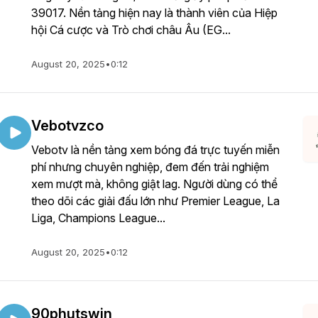
39017. Nền tảng hiện nay là thành viên của Hiệp
hội Cá cược và Trò chơi châu Âu (EG...
August 20, 2025
•
0:12
Vebotvzco
Vebotv là nền tảng xem bóng đá trực tuyến miễn
phí nhưng chuyên nghiệp, đem đến trải nghiệm
xem mượt mà, không giật lag. Người dùng có thể
theo dõi các giải đấu lớn như Premier League, La
Liga, Champions League...
August 20, 2025
•
0:12
90phutswin