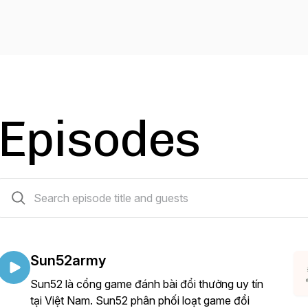
Episodes
9040 episodes
Sun52army
Sun52 là cổng game đánh bài đổi thưởng uy tín
tại Việt Nam. Sun52 phân phối loạt game đổi