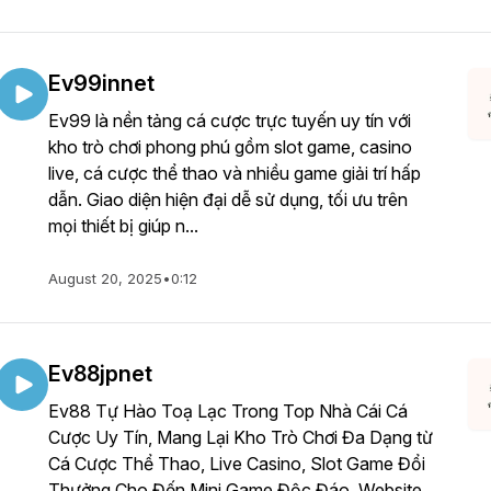
Ev99innet
Ev99 là nền tảng cá cược trực tuyến uy tín với
kho trò chơi phong phú gồm slot game, casino
live, cá cược thể thao và nhiều game giải trí hấp
dẫn. Giao diện hiện đại dễ sử dụng, tối ưu trên
mọi thiết bị giúp n...
August 20, 2025
•
0:12
Ev88jpnet
Ev88 Tự Hào Toạ Lạc Trong Top Nhà Cái Cá
Cược Uy Tín, Mang Lại Kho Trò Chơi Đa Dạng từ
Cá Cược Thể Thao, Live Casino, Slot Game Đổi
Thưởng Cho Đến Mini Game Độc Đáo. Website