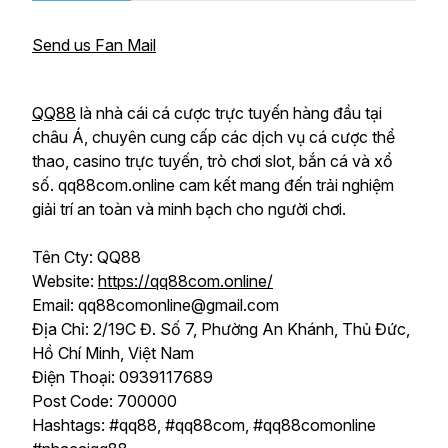
Send us Fan Mail
QQ88
là nhà cái cá cược trực tuyến hàng đầu tại
châu Á, chuyên cung cấp các dịch vụ cá cược thể
thao, casino trực tuyến, trò chơi slot, bắn cá và xổ
số. qq88com.online cam kết mang đến trải nghiệm
giải trí an toàn và minh bạch cho người chơi.
Tên Cty: QQ88
Website:
https://qq88com.online/
Email: qq88comonline@gmail.com
Địa Chỉ: 2/19C Đ. Số 7, Phường An Khánh, Thủ Đức,
Hồ Chí Minh, Việt Nam
Điện Thoại: 0939117689
Post Code: 700000
Hashtags: #qq88, #qq88com, #qq88comonline