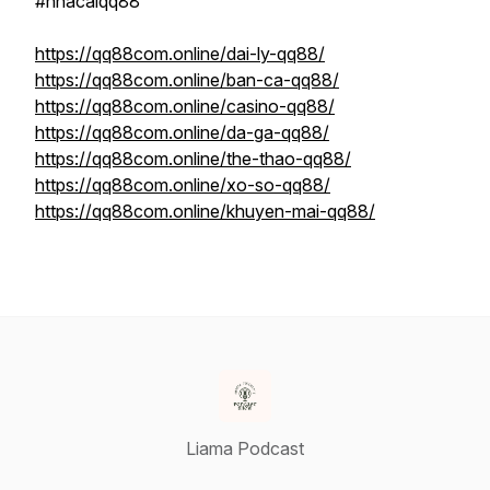
#nhacaiqq88
https://qq88com.online/dai-ly-qq88/
https://qq88com.online/ban-ca-qq88/
https://qq88com.online/casino-qq88/
https://qq88com.online/da-ga-qq88/
https://qq88com.online/the-thao-qq88/
https://qq88com.online/xo-so-qq88/
https://qq88com.online/khuyen-mai-qq88/
Liama Podcast