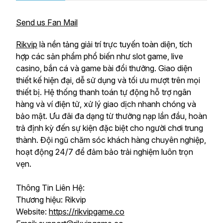
Send us Fan Mail
Rikvip
là nền tảng giải trí trực tuyến toàn diện, tích
hợp các sản phẩm phổ biến như slot game, live
casino, bắn cá và game bài đổi thưởng. Giao diện
thiết kế hiện đại, dễ sử dụng và tối ưu mượt trên mọi
thiết bị. Hệ thống thanh toán tự động hỗ trợ ngân
hàng và ví điện tử, xử lý giao dịch nhanh chóng và
bảo mật. Ưu đãi đa dạng từ thưởng nạp lần đầu, hoàn
trả định kỳ đến sự kiện đặc biệt cho người chơi trung
thành. Đội ngũ chăm sóc khách hàng chuyên nghiệp,
hoạt động 24/7 để đảm bảo trải nghiệm luôn trọn
vẹn.
Thông Tin Liên Hệ:
Thương hiệu: Rikvip
Website:
https://rikvipgame.co