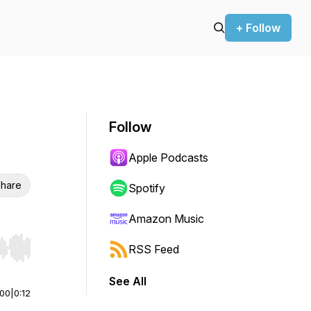
+ Follow
Follow
Apple Podcasts
hare
Spotify
Amazon Music
RSS Feed
r end. Hold shift to jump forward or backward.
See All
:00
|
0:12