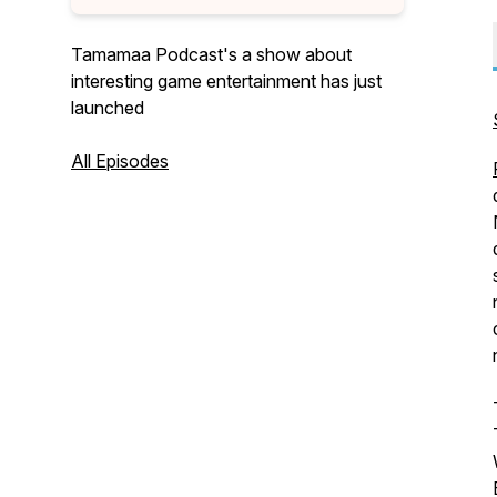
Tamamaa Podcast's a show about
interesting game entertainment has just
launched
All Episodes