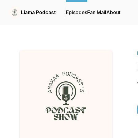
Liama Podcast
Episodes
Fan Mail
About