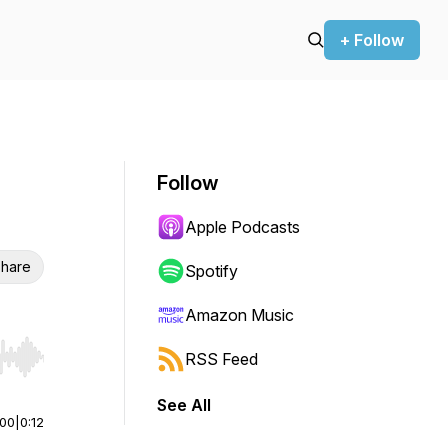
+ Follow
Follow
Apple Podcasts
hare
Spotify
Amazon Music
RSS Feed
r end. Hold shift to jump forward or backward.
See All
:00
|
0:12