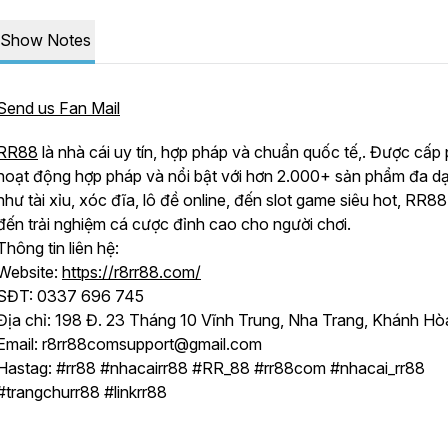
Show Notes
Send us Fan Mail
RR88
là nhà cái uy tín, hợp pháp và chuẩn quốc tế,. Được cấp
hoạt động hợp pháp và nổi bật với hơn 2.000+ sản phẩm đa d
như tài xỉu, xóc đĩa, lô đề online, đến slot game siêu hot, RR8
đến trải nghiệm cá cược đỉnh cao cho người chơi.
Thông tin liên hệ:
Website:
https://r8rr88.com/
SĐT: 0337 696 745
Địa chỉ: 198 Đ. 23 Tháng 10 Vĩnh Trung, Nha Trang, Khánh Hò
Email: r8rr88comsupport@gmail.com
Hastag: #rr88 #nhacairr88 #RR_88 #rr88com #nhacai_rr88
#trangchurr88 #linkrr88