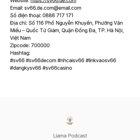
Website:
https://sv66.de.com
Email: sv66.de.com@email.com
Số điện thoại: 0888 717 171
Địa chỉ: Số 116 Phố Nguyễn Khuyến, Phường Văn
Miếu – Quốc Tử Giám, Quận Đống Đa, TP. Hà Nội,
Việt Nam
Zipcode: 700000
Hashtag:
#sv66 #sv66decom #nhcaisv66 #linkvaosv66
#dangkysv66 #sv66casino
Liama Podcast