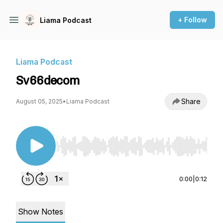
+ Follow
Liama Podcast
Liama Podcast
Sv66decom
Share
August 05, 2025
•
Liama Podcast
Use Left/Right to seek, Home/End to jump to st
0:00
|
0:12
Show Notes