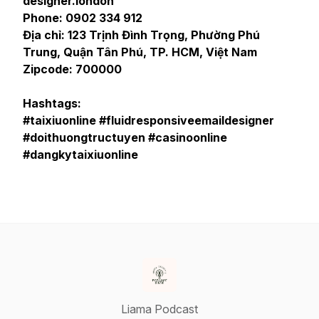
designer.london
Phone: 0902 334 912
Địa chỉ: 123 Trịnh Đình Trọng, Phường Phú
Trung, Quận Tân Phú, TP. HCM, Việt Nam
Zipcode: 700000
Hashtags:
#taixiuonline #fluidresponsiveemaildesigner
#doithuongtructuyen #casinoonline
#dangkytaixiuonline
Liama Podcast