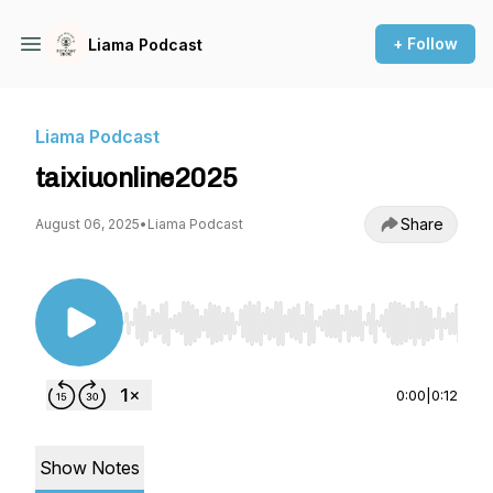
+ Follow
Liama Podcast
Liama Podcast
taixiuonline2025
Share
August 06, 2025
•
Liama Podcast
Use Left/Right to seek, Home/End to jump to st
0:00
|
0:12
Show Notes