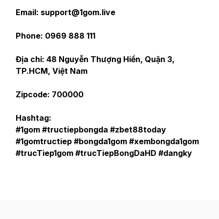
Email: support@1gom.live
Phone: 0969 888 111
Địa chỉ: 48 Nguyễn Thượng Hiền, Quận 3,
TP.HCM, Việt Nam
Zipcode: 700000
Hashtag:
#1gom #tructiepbongda #zbet88today
#1gomtructiep #bongda1gom #xembongda1gom
#trucTiep1gom #trucTiepBongDaHD #dangky