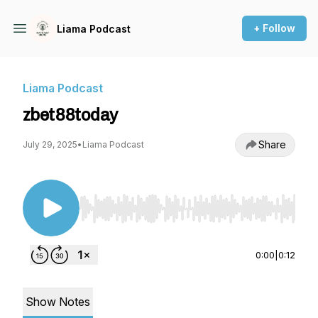
+ Follow
Liama Podcast
Liama Podcast
zbet88today
Share
July 29, 2025
•
Liama Podcast
Use Left/Right to seek, Home/End to jump to st
0:00
|
0:12
Show Notes