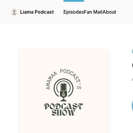
Liama Podcast
Episodes
Fan Mail
About