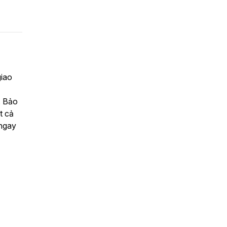
giao
. Bảo
t cả
 ngay