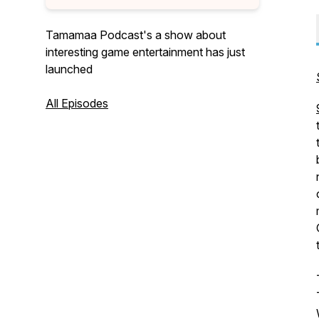
Tamamaa Podcast's a show about
interesting game entertainment has just
launched
All Episodes