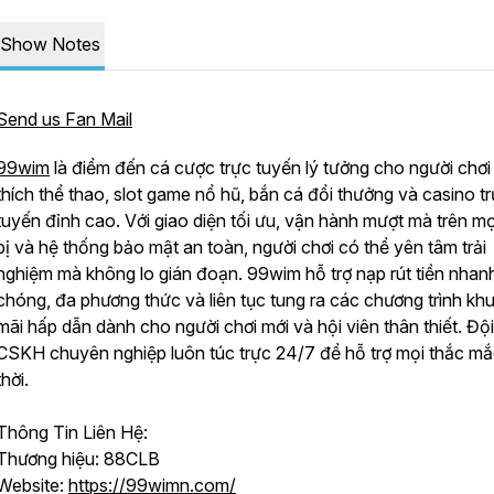
Show Notes
Send us Fan Mail
99wim
là điểm đến cá cược trực tuyến lý tưởng cho người chơi
thích thể thao, slot game nổ hũ, bắn cá đổi thưởng và casino t
tuyến đỉnh cao. Với giao diện tối ưu, vận hành mượt mà trên mọi
bị và hệ thống bảo mật an toàn, người chơi có thể yên tâm trải
nghiệm mà không lo gián đoạn. 99wim hỗ trợ nạp rút tiền nhan
chóng, đa phương thức và liên tục tung ra các chương trình kh
mãi hấp dẫn dành cho người chơi mới và hội viên thân thiết. Độ
CSKH chuyên nghiệp luôn túc trực 24/7 để hỗ trợ mọi thắc mắ
thời.
Thông Tin Liên Hệ:
Thương hiệu: 88CLB
Website:
https://99wimn.com/