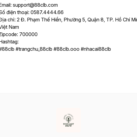
Email: support@88clb.com
Số điện thoại: 0587.4444.66
Địa chỉ: 2 Đ. Phạm Thế Hiển, Phường 5, Quận 8, TP. Hồ Chí Mi
Việt Nam
Zipcode: 700000
Hashtag:
#88clb #trangchu_88clb #88clb.ooo #nhacai88clb