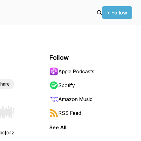
+ Follow
Follow
Apple Podcasts
hare
Spotify
Amazon Music
RSS Feed
r end. Hold shift to jump forward or backward.
See All
:00
|
0:12