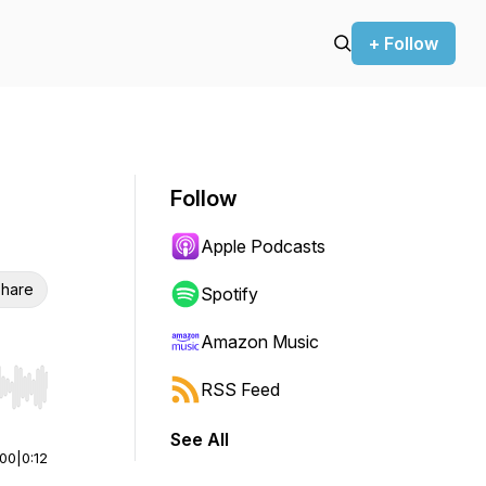
+ Follow
Follow
Apple Podcasts
hare
Spotify
Amazon Music
RSS Feed
r end. Hold shift to jump forward or backward.
See All
:00
|
0:12