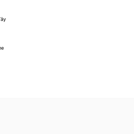
Tây
ne