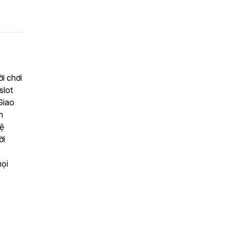
ời chơi
slot
Giao
n
hệ
ời
mọi