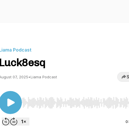
Liama Podcast
Luck8esq
S
August 07, 2025
•
Liama Podcast
Use Left/Right to seek, Home/End to jump to start o
0