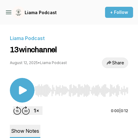
+ Follow
Liama Podcast
Liama Podcast
13winchannel
Share
August 12, 2025
•
Liama Podcast
Use Left/Right to seek, Home/End to jump to st
0:00
|
0:12
Show Notes