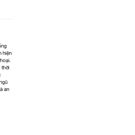
hống
n hiện
hoại.
 thời
c
 ngũ
và an