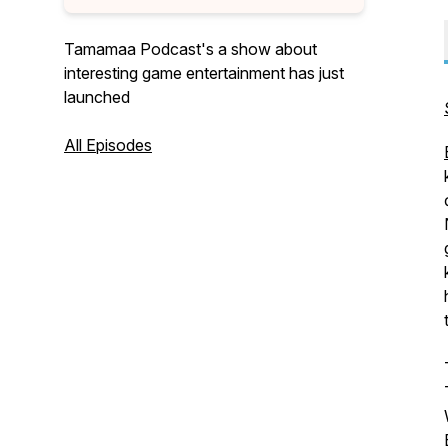
Tamamaa Podcast's a show about
interesting game entertainment has just
launched
All Episodes