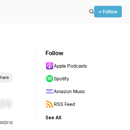
+ Follow
Follow
Apple Podcasts
hare
Spotify
Amazon Music
RSS Feed
r end. Hold shift to jump forward or backward.
See All
:00
|
0:12