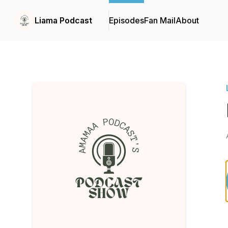
Liama Podcast
Episodes
Fan Mail
About