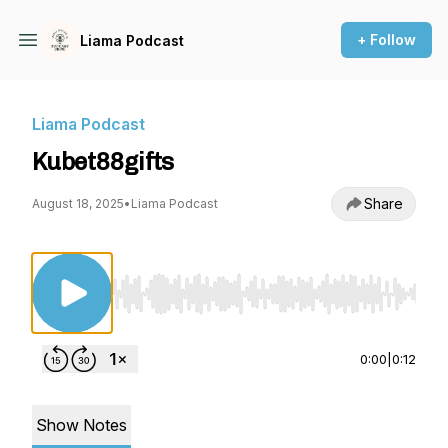
+ Follow
Liama Podcast
Liama Podcast
Kubet88gifts
Share
August 18, 2025
•
Liama Podcast
Use Left/Right to seek, Home/End to jump to st
0:00
|
0:12
Show Notes