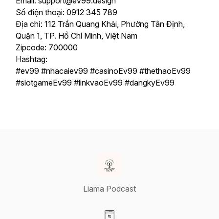
Email: support@ev99.design
Số điện thoại: 0912 345 789
Địa chỉ: 112 Trần Quang Khải, Phường Tân Định,
Quận 1, TP. Hồ Chí Minh, Việt Nam
Zipcode: 700000
Hashtag:
#ev99 #nhacaiev99 #casinoEv99 #thethaoEv99
#slotgameEv99 #linkvaoEv99 #dangkyEv99
Liama Podcast