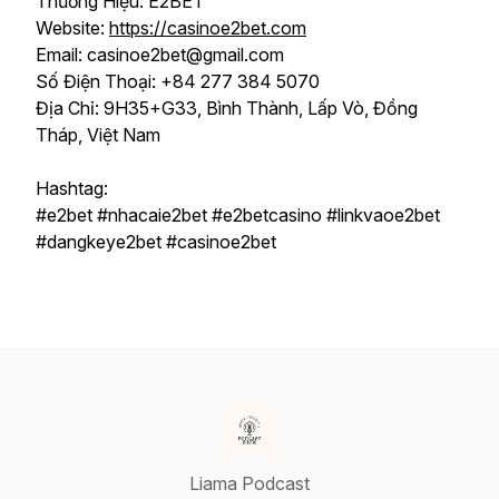
Thương Hiệu: E2BET
Website:
https://casinoe2bet.com
Email: casinoe2bet@gmail.com
Số Điện Thoại: +84 277 384 5070
Địa Chỉ: 9H35+G33, Bình Thành, Lấp Vò, Đồng
Tháp, Việt Nam
Hashtag:
#e2bet #nhacaie2bet #e2betcasino #linkvaoe2bet
#dangkeye2bet #casinoe2bet
Liama Podcast