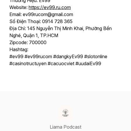
Thương Hiệu: Ev99
Website:
https://ev99.ru.com
Email: ev99rucom@gmail.com
Số Điện Thoại: 0914 728 365
Địa Chỉ: 145 Nguyễn Thị Minh Khai, Phường Bến
Nghé, Quận 1, TP.HCM
Zipcode: 700000
Hashtag:
#ev99 #ev99rucom #dangkyEv99 #slotonline
#casinotructuyen #cacuocviet #uudaiEv99
Liama Podcast