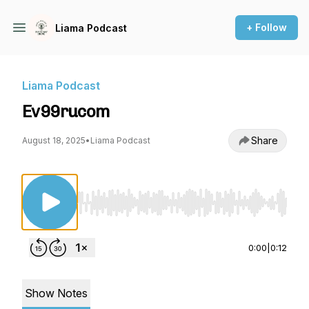
+ Follow
Liama Podcast
Liama Podcast
Ev99rucom
Share
August 18, 2025
•
Liama Podcast
Use Left/Right to seek, Home/End to jump to st
0:00
|
0:12
Show Notes