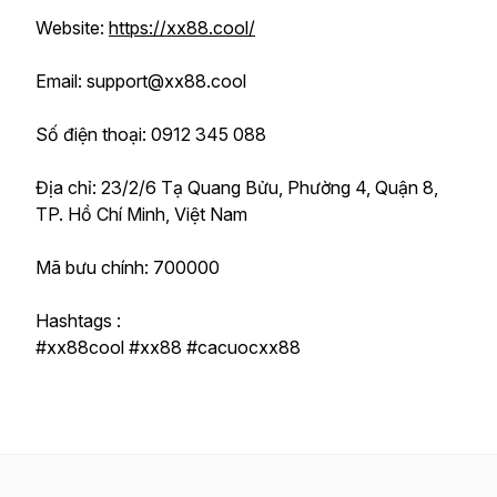
Website:
https://xx88.cool/
Email: support@xx88.cool
Số điện thoại: 0912 345 088
Địa chỉ: 23/2/6 Tạ Quang Bửu, Phường 4, Quận 8,
TP. Hồ Chí Minh, Việt Nam
Mã bưu chính: 700000
Hashtags :
#xx88cool #xx88 #cacuocxx88