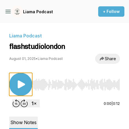
+ Follow
Liama Podcast
Liama Podcast
flashstudiolondon
Share
August 01, 2025
•
Liama Podcast
Use Left/Right to seek, Home/End to jump to st
0:00
|
0:12
Show Notes