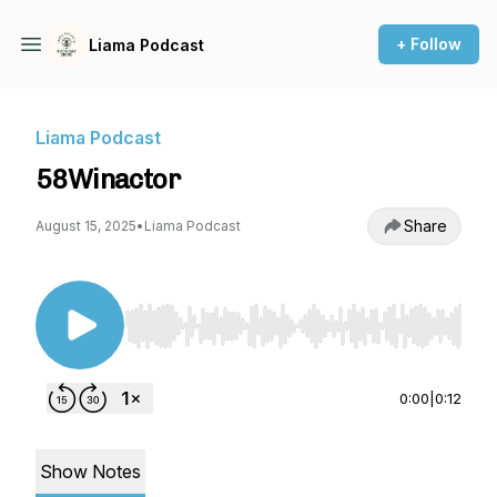
+ Follow
Liama Podcast
Liama Podcast
58Winactor
Share
August 15, 2025
•
Liama Podcast
Use Left/Right to seek, Home/End to jump to st
0:00
|
0:12
Show Notes