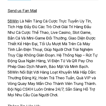
Send us Fan Mail
58Win
Là Nền Tảng Cá Cược Trực Tuyến Uy Tín,
Tích Hợp Đầy Đủ Các Trò Chơi Giải Trí Hàng Đầu
Như Cá Cược Thể Thao, Live Casino, Slot Game,
Bắn Cá Và Mini-Game Đổi Thưởng. Giao Diện Được
Thiết Kế Hiện Đại, Tối Ưu Mượt Mà Trên Cả Máy
Tính Lẫn Điện Thoại, Giúp Người Chơi Trải Nghiệm
Truy Cập Không Gián Đoạn. Hệ Thống Nạp – Rút Tự
Động Qua Ngân Hàng, Ví Điện Tử Và QR Pay Cho
Phép Giao Dịch Nhanh, Bảo Mật Và Minh Bạch.
58Win Nổi Bật Với Hàng Loạt Khuyến Mãi Hấp Dẫn:
Thưởng Đăng Ký, Hoàn Trả Theo Tuần, Quà VIP và
Vòng Quay May Mắn Cho Thành Viên Trung Thành.
Đội Ngũ CSKH Luôn Online 24/7, Sẵn Sàng Hỗ Trợ
Mọi Nhu Cầu Của Người Chơi.