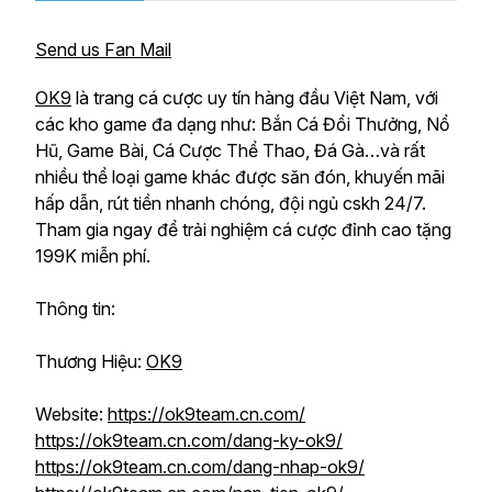
Send us Fan Mail
OK9
là trang cá cược uy tín hàng đầu Việt Nam, với
các kho game đa dạng như: Bắn Cá Đổi Thưởng, Nổ
Hũ, Game Bài, Cá Cược Thể Thao, Đá Gà…và rất
nhiều thể loại game khác được săn đón, khuyến mãi
hấp dẫn, rút tiền nhanh chóng, đội ngủ cskh 24/7.
Tham gia ngay để trải nghiệm cá cược đỉnh cao tặng
199K miễn phí.
Thông tin:
Thương Hiệu:
OK9
Website:
https://ok9team.cn.com/
https://ok9team.cn.com/dang-ky-ok9/
https://ok9team.cn.com/dang-nhap-ok9/