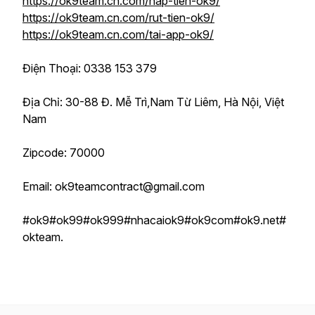
https://ok9team.cn.com/nap-tien-ok9/
https://ok9team.cn.com/rut-tien-ok9/
https://ok9team.cn.com/tai-app-ok9/
Điện Thoại: 0338 153 379
Địa Chỉ: 30-88 Đ. Mễ Trì,Nam Từ Liêm, Hà Nội, Việt
Nam
Zipcode: 70000
Email: ok9teamcontract@gmail.com
#ok9#ok99#ok999#nhacaiok9#ok9com#ok9.net#
okteam.