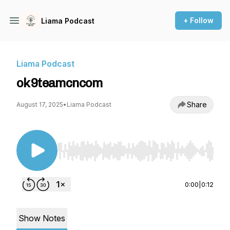
+ Follow
Liama Podcast
Liama Podcast
ok9teamcncom
Share
August 17, 2025
•
Liama Podcast
Use Left/Right to seek, Home/End to jump to st
0:00
|
0:12
Show Notes