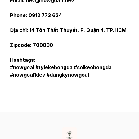
Email: dev@nowgoal1.dev
Phone: 0912 773 624
Địa chỉ: 14 Tôn Thất Thuyết, P. Quận 4, TP.HCM
Zipcode: 700000
Hashtags:
#nowgoal #tylekebongda #soikeobongda
#nowgoal1dev #dangkynowgoal