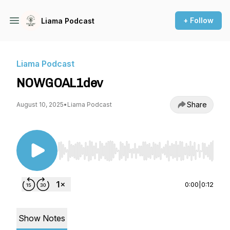
+ Follow
Liama Podcast
Liama Podcast
NOWGOAL1dev
Share
August 10, 2025
•
Liama Podcast
Use Left/Right to seek, Home/End to jump to st
0:00
|
0:12
Show Notes