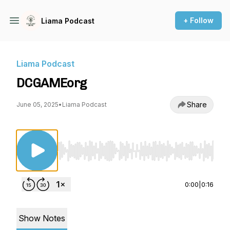
+ Follow
Liama Podcast
Liama Podcast
DCGAMEorg
Share
June 05, 2025
•
Liama Podcast
Use Left/Right to seek, Home/End to jump to st
0:00
|
0:16
Show Notes