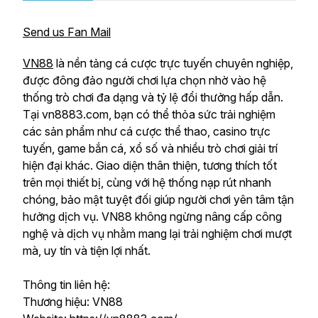
Send us Fan Mail
VN88
là nền tảng cá cược trực tuyến chuyên nghiệp,
được đông đảo người chơi lựa chọn nhờ vào hệ
thống trò chơi đa dạng và tỷ lệ đổi thưởng hấp dẫn.
Tại vn8883.com, bạn có thể thỏa sức trải nghiệm
các sản phẩm như cá cược thể thao, casino trực
tuyến, game bắn cá, xổ số và nhiều trò chơi giải trí
hiện đại khác. Giao diện thân thiện, tương thích tốt
trên mọi thiết bị, cùng với hệ thống nạp rút nhanh
chóng, bảo mật tuyệt đối giúp người chơi yên tâm tận
hưởng dịch vụ. VN88 không ngừng nâng cấp công
nghệ và dịch vụ nhằm mang lại trải nghiệm chơi mượt
mà, uy tín và tiện lợi nhất.
Thông tin liên hệ:
Thương hiệu: VN88