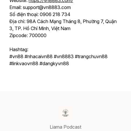
Website:
https://vn8883.com/
Email: support@vn8883.com
Số điện thoại: 0906 218 734
Địa chỉ: 98A Cách Mạng Tháng 8, Phường 7, Quận
3, TP. Hồ Chí Minh, Việt Nam
Zipcode: 700000
Hashtag:
#vn88 #nhacaivn88 #vn8883 #trangchuvn88
#linkvaovn88 #dangkyvn88
Liama Podcast