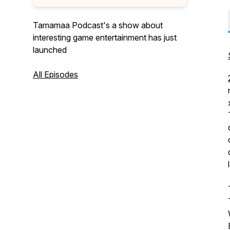
Tamamaa Podcast's a show about
interesting game entertainment has just
launched
All Episodes