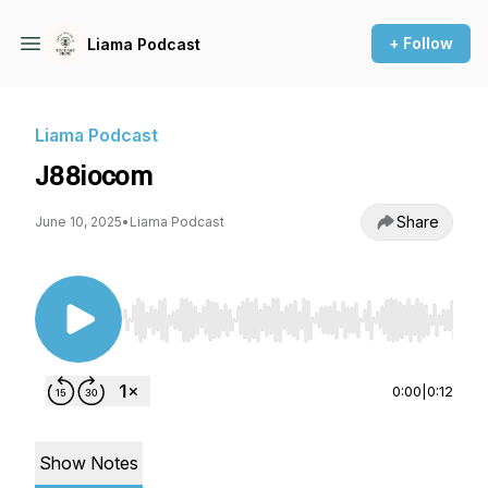
+ Follow
Liama Podcast
Liama Podcast
J88iocom
Share
June 10, 2025
•
Liama Podcast
Use Left/Right to seek, Home/End to jump to st
0:00
|
0:12
Show Notes