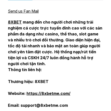
Send us Fan Mail
8XBET
mang đến cho người chơi những trải
nghiệm cá cược trực tuyến đỉnh cao với các sản
phẩm đa dạng như casino, thể thao, slot game
và nhiều trò chơi đổi thưởng. Giao diện hiện đại,
tốc độ tải nhanh và bảo mật an toàn giúp người
chơi yên tâm đặt cược. Hệ thống nạp/rút tiền
tiện lợi và CSKH 24/7 luôn đồng hành hỗ trợ
người chơi tận tình.
Thông tin liên hệ:
Thương hiệu: 8XBET
Website:
https://8xbetme.com/
Email: support@8xbetme.com