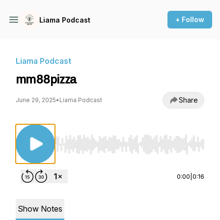
+ Follow
Liama Podcast
Liama Podcast
mm88pizza
Share
June 29, 2025
•
Liama Podcast
Use Left/Right to seek, Home/End to jump to st
0:00
|
0:16
Show Notes