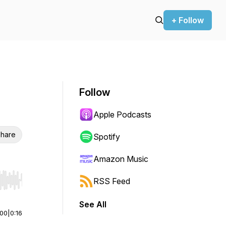
+ Follow
Follow
Apple Podcasts
hare
Spotify
Amazon Music
RSS Feed
r end. Hold shift to jump forward or backward.
See All
:00
|
0:16