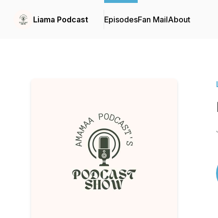
Liama Podcast
Episodes
Fan Mail
About