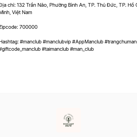
Địa chỉ: 132 Trần Não, Phường Bình An, TP. Thủ Đức, TP. Hồ 
Minh, Việt Nam
Zipcode: 700000
Hashtag: #manclub #manclubvip #AppManclub #trangchuman
#giftcode_manclub #taimanclub #man_club