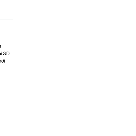
a
i 3D.
hơi