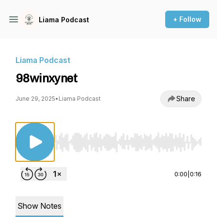
+ Follow
Liama Podcast
Liama Podcast
98winxynet
Share
June 29, 2025
•
Liama Podcast
Use Left/Right to seek, Home/End to jump to st
0:00
|
0:16
Show Notes