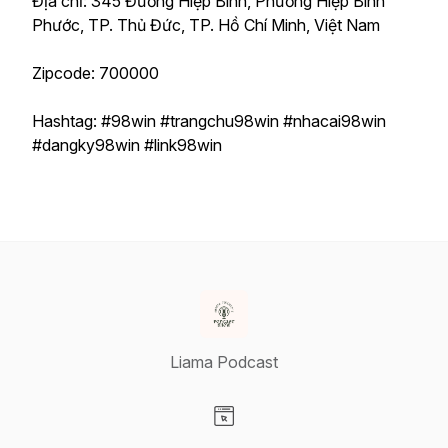
Địa chỉ: 345 Đường Hiệp Bình, Phường Hiệp Bình
Phước, TP. Thủ Đức, TP. Hồ Chí Minh, Việt Nam
Zipcode: 700000
Hashtag: #98win #trangchu98win #nhacai98win
#dangky98win #link98win
Liama Podcast
Visit our Website page