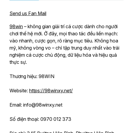
Send us Fan Mail
98win
– không gian giải trí cá cược dành cho người
chơi thế hệ mới. Ở đây, mọi thao tác đều liền mạch:
vào nhanh, cược gọn, rõ ràng mục tiêu. Không hoa
mỹ, không vòng vo – chỉ tập trung duy nhất vào trải
nghiệm cá cược chủ động, dữ liệu hóa và hiệu quả
thực sự.
Thương hiệu: 98WIN
Website:
https://98winxy.net/
Email: info@98winxy.net
Số điện thoại: 0970 012 373