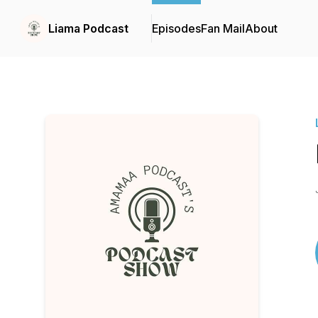
Liama Podcast
Episodes
Fan Mail
About