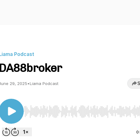
Liama Podcast
DA88broker
S
June 29, 2025
•
Liama Podcast
Use Left/Right to seek, Home/End to jump to start o
0