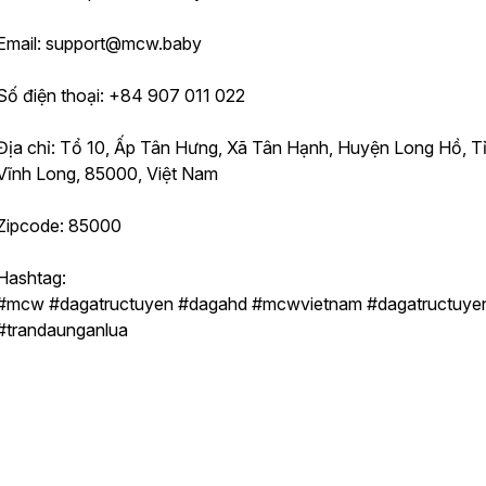
Email: support@mcw.baby
Số điện thoại: +84 907 011 022
Địa chỉ: Tổ 10, Ấp Tân Hưng, Xã Tân Hạnh, Huyện Long Hồ, T
Vĩnh Long, 85000, Việt Nam
Zipcode: 85000
Hashtag:
#mcw #dagatructuyen #dagahd #mcwvietnam #dagatructuyen
#trandaunganlua