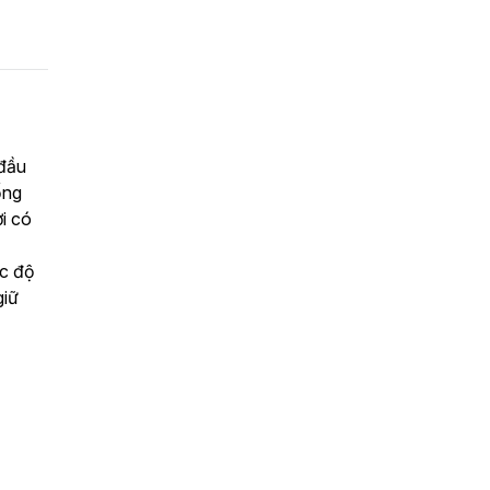
 đầu
ống
i có
ốc độ
giữ