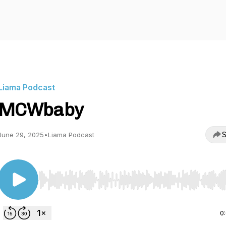
Liama Podcast
MCWbaby
S
June 29, 2025
•
Liama Podcast
Use Left/Right to seek, Home/End to jump to start o
0