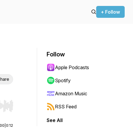
+ Follow
Follow
Apple Podcasts
hare
Spotify
Amazon Music
RSS Feed
r end. Hold shift to jump forward or backward.
See All
:00
|
0:12