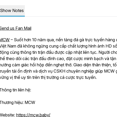
Show Notes
Send us Fan Mail
MCW
– Suốt hơn 10 năm qua, nền tảng đá gà trực tuyến hàng
Việt Nam đã không ngừng cung cấp chất lượng hình ảnh HD s
động cùng thông tin trận đấu được cập nhật liên tục. Người chơ
thể theo dõi các trận đấu đỉnh cao, đặt cược minh bạch và tận
hưởng cảm giác hồi hộp đến nghẹt thở. Giao diện thân thiện, t
truyền tải ổn định và dịch vụ CSKH chuyên nghiệp giúp MCW 
vững vị thế uy tín trên thị trường cá cược trực tuyến.
Thông tin liên hệ:
Thương hiệu: MCW
Website:
https://mcw.baby/