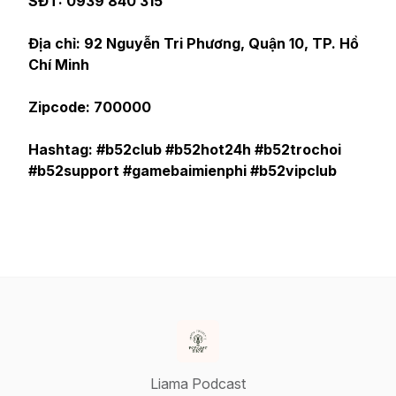
SĐT: 0939 840 315
Địa chỉ: 92 Nguyễn Tri Phương, Quận 10, TP. Hồ
Chí Minh
Zipcode: 700000
Hashtag: #b52club #b52hot24h #b52trochoi
#b52support #gamebaimienphi #b52vipclub
Liama Podcast