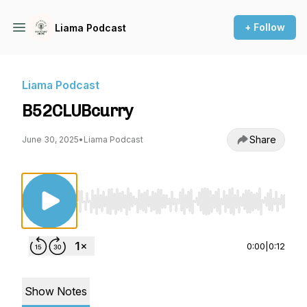
+ Follow
Liama Podcast
Liama Podcast
B52CLUBcurry
Share
June 30, 2025
•
Liama Podcast
Use Left/Right to seek, Home/End to jump to st
0:00
|
0:12
Show Notes