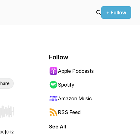
+ Follow
Follow
Apple Podcasts
hare
Spotify
Amazon Music
RSS Feed
r end. Hold shift to jump forward or backward.
See All
:00
|
0:12