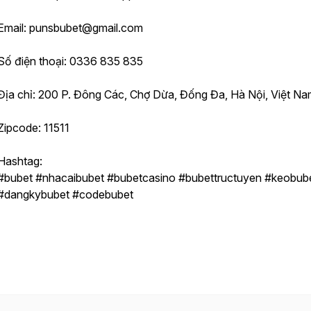
Email: punsbubet@gmail.com
Số điện thoại: 0336 835 835
Địa chỉ: 200 P. Đông Các, Chợ Dừa, Đống Đa, Hà Nội, Việt N
Zipcode: 11511
Hashtag:
#bubet #nhacaibubet #bubetcasino #bubettructuyen #keobub
#dangkybubet #codebubet