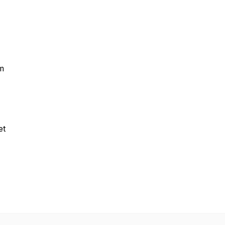
am
et