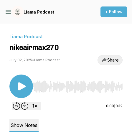
+ Follow
Liama Podcast
Liama Podcast
nikeairmax270
Share
July 02, 2025
•
Liama Podcast
Use Left/Right to seek, Home/End to jump to st
0:00
|
0:12
Show Notes