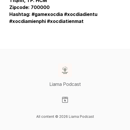
Thạnh, TP. HCM
Zipcode: 700000
Hashtag: #gamexocdia #xocdiadientu
#xocdiamienphi #xocdiatienmat
Liama Podcast
Visit our Website page
All content © 2026 Liama Podcast