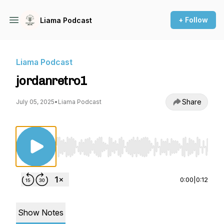
+ Follow
Liama Podcast
Liama Podcast
jordanretro1
Share
July 05, 2025
•
Liama Podcast
Use Left/Right to seek, Home/End to jump to st
0:00
|
0:12
Show Notes