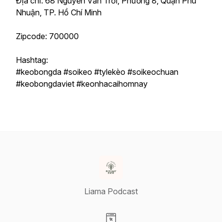
Địa chỉ: 68 Nguyễn Văn Trỗi, Phường 8, Quận Phú
Nhuận, TP. Hồ Chí Minh
Zipcode: 700000
Hashtag:
#keobongda #soikeo #tylekèo #soikeochuan
#keobongdaviet #keonhacaihomnay
Liama Podcast