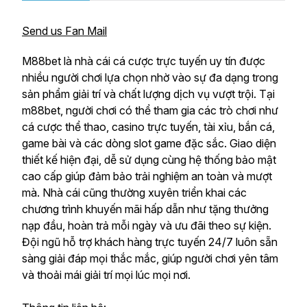
Send us Fan Mail
M88bet là nhà cái cá cược trực tuyến uy tín được
nhiều người chơi lựa chọn nhờ vào sự đa dạng trong
sản phẩm giải trí và chất lượng dịch vụ vượt trội. Tại
m88bet, người chơi có thể tham gia các trò chơi như
cá cược thể thao, casino trực tuyến, tài xỉu, bắn cá,
game bài và các dòng slot game đặc sắc. Giao diện
thiết kế hiện đại, dễ sử dụng cùng hệ thống bảo mật
cao cấp giúp đảm bảo trải nghiệm an toàn và mượt
mà. Nhà cái cũng thường xuyên triển khai các
chương trình khuyến mãi hấp dẫn như tặng thưởng
nạp đầu, hoàn trả mỗi ngày và ưu đãi theo sự kiện.
Đội ngũ hỗ trợ khách hàng trực tuyến 24/7 luôn sẵn
sàng giải đáp mọi thắc mắc, giúp người chơi yên tâm
và thoải mái giải trí mọi lúc mọi nơi.