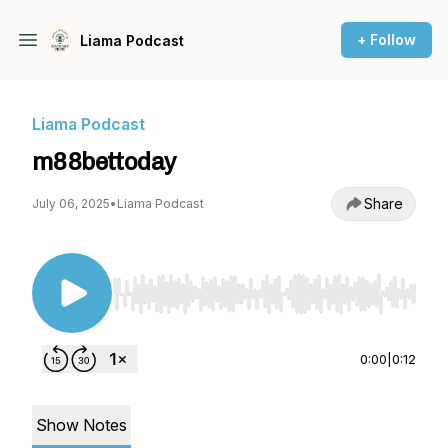
+ Follow
Liama Podcast
Liama Podcast
m88bettoday
Share
July 06, 2025
•
Liama Podcast
Use Left/Right to seek, Home/End to jump to st
0:00
|
0:12
Show Notes