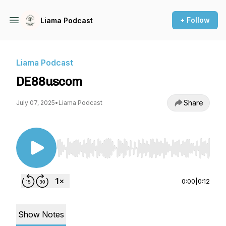
+ Follow
Liama Podcast
Liama Podcast
DE88uscom
Share
July 07, 2025
•
Liama Podcast
Use Left/Right to seek, Home/End to jump to st
0:00
|
0:12
Show Notes