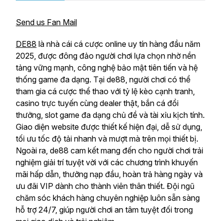
Send us Fan Mail
DE88
là nhà cái cá cược online uy tín hàng đầu năm
2025, được đông đảo người chơi lựa chọn nhờ nền
tảng vững mạnh, công nghệ bảo mật tiên tiến và hệ
thống game đa dạng. Tại de88, người chơi có thể
tham gia cá cược thể thao với tỷ lệ kèo cạnh tranh,
casino trực tuyến cùng dealer thật, bắn cá đổi
thưởng, slot game đa dạng chủ đề và tài xỉu kịch tính.
Giao diện website được thiết kế hiện đại, dễ sử dụng,
tối ưu tốc độ tải nhanh và mượt mà trên mọi thiết bị.
Ngoài ra, de88 cam kết mang đến cho người chơi trải
nghiệm giải trí tuyệt vời với các chương trình khuyến
mãi hấp dẫn, thưởng nạp đầu, hoàn trả hàng ngày và
ưu đãi VIP dành cho thành viên thân thiết. Đội ngũ
chăm sóc khách hàng chuyên nghiệp luôn sẵn sàng
hỗ trợ 24/7, giúp người chơi an tâm tuyệt đối trong