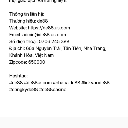
mọi giao dịch và trải nghiệm.
Thông tin liên hệ:
Thương hiệu: de88
Website:
https://de88.us.com
Email: admin@de88.us.com
Số điện thoại: 0706 245 388
Địa chỉ: 66a Nguyễn Trãi, Tân Tiến, Nha Trang,
Khánh Hòa, Việt Nam
Zipcode: 650000
Hashtag:
#de88 #de88uscom #nhacaide88 #linkvaode88
#dangkyde88 #de88casino