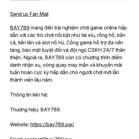
Send us Fan Mail
BAY789
mang đến trải nghiệm chơi game online hấp
dẫn với các trò chơi nổi bật như tài xỉu, rồng hổ, bắn
cá, tiến lên và slot nổ hũ. Cổng game hỗ trợ đa nền
tảng, bảo mật tuyệt đối và đội ngũ CSKH 24/7 thân
thiện. Ngoài ra, BAY789 còn có chương trình điểm
danh nhận xu, vòng quay may mắn và khuyến mãi
tuần hoàn cực kỳ hấp dẫn cho người chơi mới lẫn
thành viên lâu năm.
Thông tin liên hệ:
Thương hiệu: BAY789
Website:
https://bay789.pw/