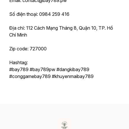
Email: contact@bay789.pw
Số điện thoại: 0984 259 416
Địa chỉ: 112 Cách Mạng Tháng 8, Quận 10, TP. Hồ
Chí Minh
Zip code: 727000
Hashtag:
#bay789 #bay789pw #dangkibay789
#conggamebay789 #khuyenmaibay789