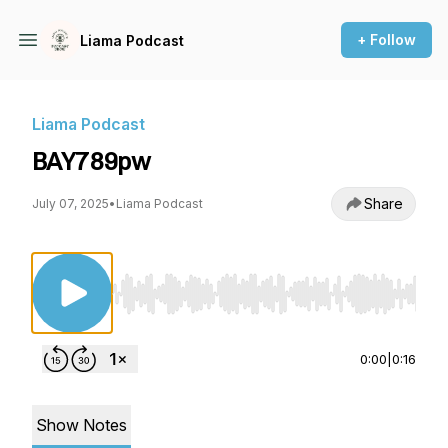
+ Follow
Liama Podcast
Liama Podcast
BAY789pw
Share
July 07, 2025
•
Liama Podcast
Use Left/Right to seek, Home/End to jump to st
0:00
|
0:16
Show Notes