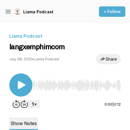
+ Follow
Liama Podcast
Liama Podcast
langxemphimcom
Share
July 08, 2025
•
Liama Podcast
Use Left/Right to seek, Home/End to jump to st
0:00
|
0:12
Show Notes