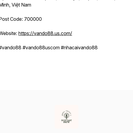
Minh, Việt Nam
Post Code: 700000
Website:
https://vando88.us.com/
#vando88 #vando88uscom #nhacaivando88