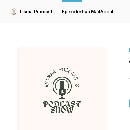
Liama Podcast
Episodes
Fan Mail
About