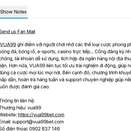
Show Notes
Send us Fan Mail
VUA99
ghi điểm với người chơi nhờ các thể loại cược phong p
bóng đá, bóng rổ, e-sports, casino trực tiếp... Cổng đăng ký n
chóng, tài khoản dễ sử dụng, tích hợp đa ngân hàng nội địa th
tiện. Hơn nữa, VUA99 liên tục tối ưu trải nghiệm di động, giúp 
dùng cá cược mọi lúc mọi nơi. Bên cạnh đó, chương trình khuy
hấp dẫn, hoàn trả hàng tuần và support chuyên nghiệp giúp nề
luôn được đánh giá cao.
Thông tin liên hệ:
Thương hiệu: vua99
Website:
https://vua99bet.com
Email: support@vua99bet.com
Số điện thoại: 0902 837 146