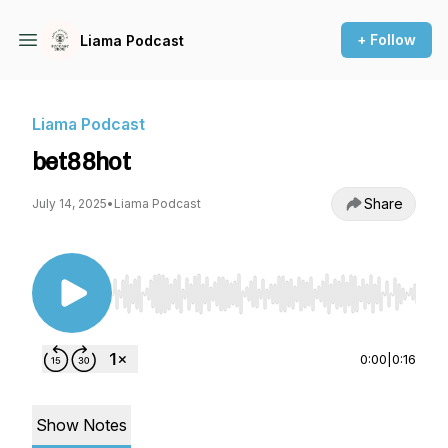
+ Follow
Liama Podcast
Liama Podcast
bet88hot
Share
July 14, 2025
•
Liama Podcast
Use Left/Right to seek, Home/End to jump to st
0:00
|
0:16
Show Notes